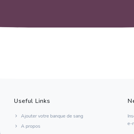
Useful Links
N
Ajouter votre banque de sang
Ins
e-m
A propos
s