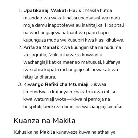
Upatikanaji Wakati Halisi:
Makila hutoa
mtandao wa wakati halisi unaosasishwa mara
moja damu inapotolewa au inahitajika. Hospitali
na wachangiaji wanataarifiwa papo hapo,
kupunguza muda wa kusubiri kwa kiasi kikubwa.
Arifa za Mahali:
Kwa kuunganisha na huduma
za jiografia, Makila inaweza kuwaarifu
wachangiaji katika maeneo mahususi, kuifanya
iwe rahisi kupata mchangiaji sahihi wakati wa
hitaji la dharura.
Kiwango Rafiki cha Mtumiaji:
Jukwaa
limeundwa ili kufanya mchakato kuwa rahisi
kwa watumiaji wote—ikiwa ni pamoja na
hospitali, benki za damu, na wachangiaji binafsi.
Kuanza na Makila
Kuhusika na
Makila
kunaweza kuwa na athari ya