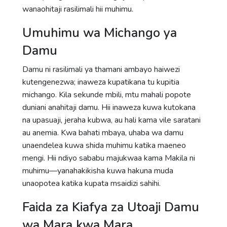
wanaohitaji rasilimali hii muhimu.
Umuhimu wa Michango ya
Damu
Damu ni rasilimali ya thamani ambayo haiwezi
kutengenezwa; inaweza kupatikana tu kupitia
michango. Kila sekunde mbili, mtu mahali popote
duniani anahitaji damu. Hii inaweza kuwa kutokana
na upasuaji, jeraha kubwa, au hali kama vile saratani
au anemia. Kwa bahati mbaya, uhaba wa damu
unaendelea kuwa shida muhimu katika maeneo
mengi. Hii ndiyo sababu majukwaa kama Makila ni
muhimu—yanahakikisha kuwa hakuna muda
unaopotea katika kupata msaidizi sahihi.
Faida za Kiafya za Utoaji Damu
wa Mara kwa Mara