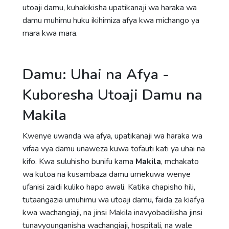
utoaji damu, kuhakikisha upatikanaji wa haraka wa
damu muhimu huku ikihimiza afya kwa michango ya
mara kwa mara.
Damu: Uhai na Afya -
Kuboresha Utoaji Damu na
Makila
Kwenye uwanda wa afya, upatikanaji wa haraka wa
vifaa vya damu unaweza kuwa tofauti kati ya uhai na
kifo. Kwa suluhisho bunifu kama
Makila
, mchakato
wa kutoa na kusambaza damu umekuwa wenye
ufanisi zaidi kuliko hapo awali. Katika chapisho hili,
tutaangazia umuhimu wa utoaji damu, faida za kiafya
kwa wachangiaji, na jinsi Makila inavyobadilisha jinsi
tunavyounganisha wachangiaji, hospitali, na wale