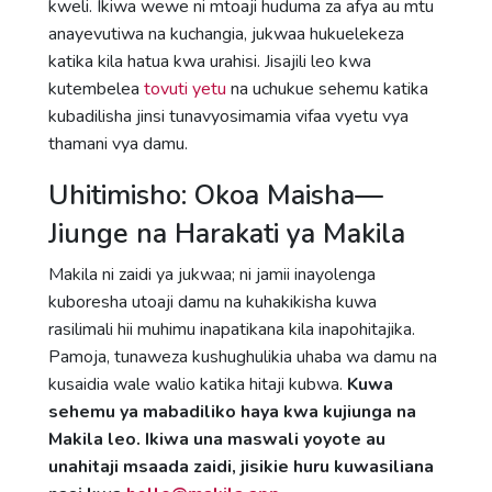
kweli. Ikiwa wewe ni mtoaji huduma za afya au mtu
anayevutiwa na kuchangia, jukwaa hukuelekeza
katika kila hatua kwa urahisi. Jisajili leo kwa
kutembelea
tovuti yetu
na uchukue sehemu katika
kubadilisha jinsi tunavyosimamia vifaa vyetu vya
thamani vya damu.
Uhitimisho: Okoa Maisha—
Jiunge na Harakati ya Makila
Makila ni zaidi ya jukwaa; ni jamii inayolenga
kuboresha utoaji damu na kuhakikisha kuwa
rasilimali hii muhimu inapatikana kila inapohitajika.
Pamoja, tunaweza kushughulikia uhaba wa damu na
kusaidia wale walio katika hitaji kubwa.
Kuwa
sehemu ya mabadiliko haya kwa kujiunga na
Makila leo. Ikiwa una maswali yoyote au
unahitaji msaada zaidi, jisikie huru kuwasiliana