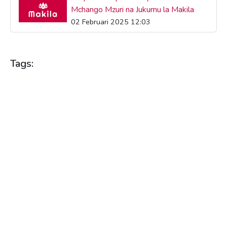
Mchango Mzuri na Jukumu la Makila
02 Februari 2025 12:03
Tags:
AFYA
AFYA YA DAMU
AFYA YA JAMII
FAIDA ZA AFYA
HUDUMA ZA AFYA
JUKWAA LA UGAVI WA DAMU
KUCHANGIA DAMU
KUOKOA MAISHA
MAKILA
MCHANGO WA DAMU
MCHORO WA WAKATI HALISI
MICHANGO YA DAMU
SULUHISHO ZA AFYA
SULUHISHO ZA HUDUMA ZA AFYA
SULUHISHO ZA MUDA HALISI
SULUHISHO ZA PAPO HAPO
TEKNOLOJIA KATIKA HUDUMA YA AFYA
TEKNOLOJIA YA AFYA
UBUNIFU KATIKA HUDUMA ZA AFYA
UCHANGIAJI WA DAMU
UGAVI WA DAMU
USIMAMIZI WA DAMU
VIDOKEZO VYA AFYA