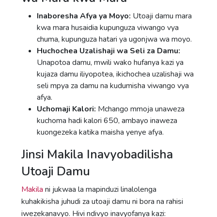
Inaboresha Afya ya Moyo:
Utoaji damu mara
kwa mara husaidia kupunguza viwango vya
chuma, kupunguza hatari ya ugonjwa wa moyo.
Huchochea Uzalishaji wa Seli za Damu:
Unapotoa damu, mwili wako hufanya kazi ya
kujaza damu iliyopotea, ikichochea uzalishaji wa
seli mpya za damu na kudumisha viwango vya
afya.
Uchomaji Kalori:
Mchango mmoja unaweza
kuchoma hadi kalori 650, ambayo inaweza
kuongezeka katika maisha yenye afya.
Jinsi Makila Inavyobadilisha
Utoaji Damu
Makila
ni jukwaa la mapinduzi linalolenga
kuhakikisha juhudi za utoaji damu ni bora na rahisi
iwezekanavyo. Hivi ndivyo inavyofanya kazi: