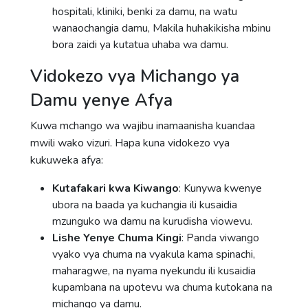
hospitali, kliniki, benki za damu, na watu
wanaochangia damu, Makila huhakikisha mbinu
bora zaidi ya kutatua uhaba wa damu.
Vidokezo vya Michango ya
Damu yenye Afya
Kuwa mchango wa wajibu inamaanisha kuandaa
mwili wako vizuri. Hapa kuna vidokezo vya
kukuweka afya:
Kutafakari kwa Kiwango
: Kunywa kwenye
ubora na baada ya kuchangia ili kusaidia
mzunguko wa damu na kurudisha viowevu.
Lishe Yenye Chuma Kingi
: Panda viwango
vyako vya chuma na vyakula kama spinachi,
maharagwe, na nyama nyekundu ili kusaidia
kupambana na upotevu wa chuma kutokana na
michango ya damu.