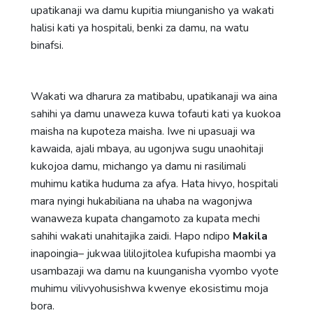
upatikanaji wa damu kupitia miunganisho ya wakati
halisi kati ya hospitali, benki za damu, na watu
binafsi.
Wakati wa dharura za matibabu, upatikanaji wa aina
sahihi ya damu unaweza kuwa tofauti kati ya kuokoa
maisha na kupoteza maisha. Iwe ni upasuaji wa
kawaida, ajali mbaya, au ugonjwa sugu unaohitaji
kukojoa damu, michango ya damu ni rasilimali
muhimu katika huduma za afya. Hata hivyo, hospitali
mara nyingi hukabiliana na uhaba na wagonjwa
wanaweza kupata changamoto za kupata mechi
sahihi wakati unahitajika zaidi. Hapo ndipo
Makila
inapoingia– jukwaa lililojitolea kufupisha maombi ya
usambazaji wa damu na kuunganisha vyombo vyote
muhimu vilivyohusishwa kwenye ekosistimu moja
bora.