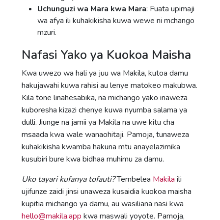
Uchunguzi wa Mara kwa Mara
: Fuata upimaji
wa afya ili kuhakikisha kuwa wewe ni mchango
mzuri.
Nafasi Yako ya Kuokoa Maisha
Kwa uwezo wa hali ya juu wa Makila, kutoa damu
hakujawahi kuwa rahisi au lenye matokeo makubwa.
Kila tone linahesabika, na michango yako inaweza
kuboresha kizazi chenye kuwa nyumba salama ya
dulli. Jiunge na jamii ya Makila na uwe kitu cha
msaada kwa wale wanaohitaji. Pamoja, tunaweza
kuhakikisha kwamba hakuna mtu anayelazimika
kusubiri bure kwa bidhaa muhimu za damu.
Uko tayari kufanya tofauti?
Tembelea
Makila
ili
ujifunze zaidi jinsi unaweza kusaidia kuokoa maisha
kupitia michango ya damu, au wasiliana nasi kwa
hello@makila.app
kwa maswali yoyote. Pamoja,