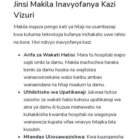
Jinsi Makila Inavyofanya Kazi
Vizuri
Makila inajaza pengo kati ya hitaji na usambazaji
kwa kutumia teknolojia kufanya mchakato uwe rahisi
na bora. Hivi ndivyo inavyofanya kazi:
Arifa za Wakati Halisi
: Mara tu hospitali inapo
sajili ombi la damu, Makila inachochea haraka
benki za damu husika na wajitolea
wanaowezekana walio karibu ambao
wanaendana na hitaji maalum la damu.
Uthibitisho wa Upatikanaji
: Jukwaa hutoa
sasisho za wakati halisi kuhusu upatikanaji wa
aina ya damu ili kuzuia miahawato na
kuhakikisha kwamba hospitali na wagonjwa
wanaweza kupata vifaa vinavyo hitajika bila
kusubiri.
Mtandao Uliosawazishwa
: Kwa kuunganisha