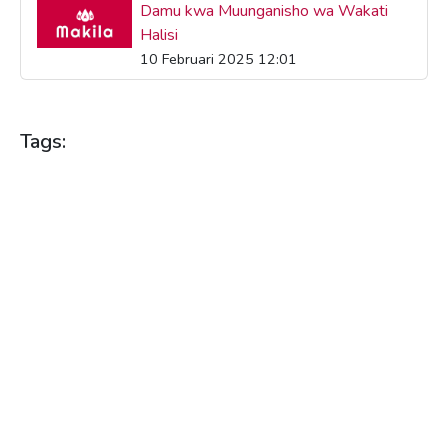
Damu kwa Muunganisho wa Wakati
Halisi
10 Februari 2025 12:01
Tags:
AFYA
AFYA YA DAMU
AFYA YA JAMII
FAIDA ZA AFYA
HUDUMA ZA AFYA
JUKWAA LA UGAVI WA DAMU
KUCHANGIA DAMU
KUOKOA MAISHA
MAKILA
MCHANGO WA DAMU
MCHORO WA WAKATI HALISI
MICHANGO YA DAMU
SULUHISHO ZA AFYA
SULUHISHO ZA HUDUMA ZA AFYA
SULUHISHO ZA MUDA HALISI
SULUHISHO ZA PAPO HAPO
TEKNOLOJIA KATIKA HUDUMA YA AFYA
TEKNOLOJIA YA AFYA
UBUNIFU KATIKA HUDUMA ZA AFYA
UCHANGIAJI WA DAMU
UGAVI WA DAMU
USIMAMIZI WA DAMU
VIDOKEZO VYA AFYA