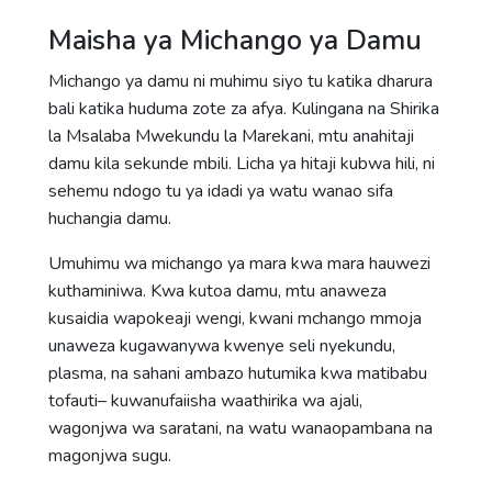
Maisha ya Michango ya Damu
Michango ya damu ni muhimu siyo tu katika dharura
bali katika huduma zote za afya. Kulingana na Shirika
la Msalaba Mwekundu la Marekani, mtu anahitaji
damu kila sekunde mbili. Licha ya hitaji kubwa hili, ni
sehemu ndogo tu ya idadi ya watu wanao sifa
huchangia damu.
Umuhimu wa michango ya mara kwa mara hauwezi
kuthaminiwa. Kwa kutoa damu, mtu anaweza
kusaidia wapokeaji wengi, kwani mchango mmoja
unaweza kugawanywa kwenye seli nyekundu,
plasma, na sahani ambazo hutumika kwa matibabu
tofauti– kuwanufaiisha waathirika wa ajali,
wagonjwa wa saratani, na watu wanaopambana na
magonjwa sugu.